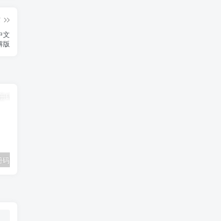
篇
 中文
解版
0注册码免费生成
福昕PDF阅读器 v9.5.0.20721 简体中文精简版绿色便携版