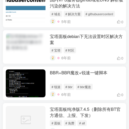
污染的解决方法
# 域名
# 解决方案
# githubusercontent
5年前
0
宝塔面板debian下无法设置时区解决方
案
# 宝塔
# 时区
6年前
0
BBR+BBR魔改+锐速一键脚本
# 锐速
# bbr
# bbr魔改
6年前
0
宝塔面板纯净版7.4.5（删除所有BT官
方通信、上报、下发）
# 面板
# 免费
# alt