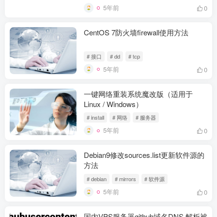
5年前
0
CentOS 7防火墙firewall使用方法
# 接口
# dd
# tcp
5年前
0
一键网络重装系统魔改版（适用于
Linux / Windows）
# install
# 网络
# 服务器
5年前
0
Debian9修改sources.list更新软件源的
方法
# debian
# mirrors
# 软件源
5年前
0
国内VPS服务器github域名DNS 解析被