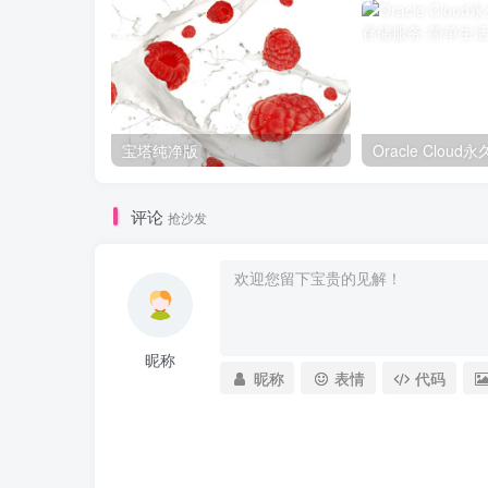
宝塔纯净版
评论
抢沙发
昵称
昵称
表情
代码