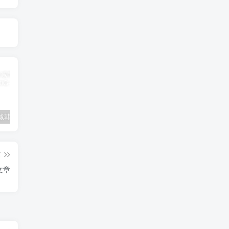
全彩无删减韩漫300部终极合集120G
宝塔纯净版
抖音TV版盒子版（清爽无广告）
篇
文章