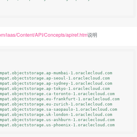
com/iaas/Content/API/Concepts/apiref.htm
说明
mpat.objectstorage.ap-mumbai-1.oraclecloud.com
mpat.objectstorage.ap-seoul-1.oraclecloud.com
mpat.objectstorage.ap-sydney-1.oraclecloud.com
mpat.objectstorage.ap-tokyo-1.oraclecloud.com
mpat.objectstorage.ca-toronto-1.oraclecloud.com
mpat.objectstorage.eu-frankfurt-1.oraclecloud.com
mpat.objectstorage.eu-zurich-1.oraclecloud.com
mpat.objectstorage.sa-saopaulo-1.oraclecloud.com
mpat.objectstorage.uk-london-1.oraclecloud.com
mpat.objectstorage.us-ashburn-1.oraclecloud.com
mpat.objectstorage.us-phoenix-1.oraclecloud.com