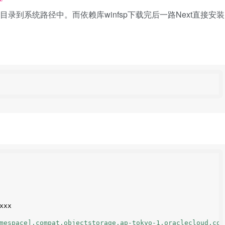
解压目录到系统路径中。而依赖库winfsp下载完后一路Next直接安装
xxx
mespace].compat.objectstorage.ap-tokyo-1.oraclecloud.com