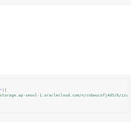
'
){
storage.ap-seoul-1.oraclecloud.com/n/cnbwucofj4d5/b/zzva