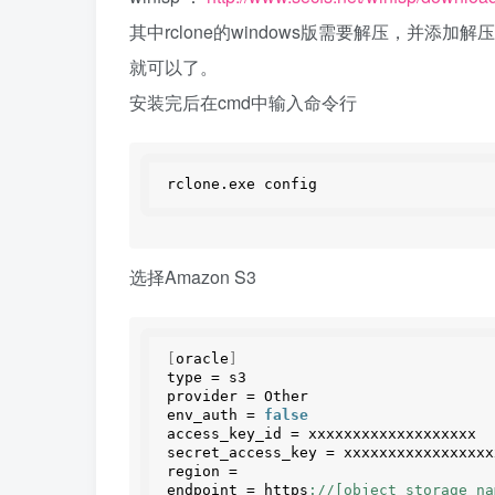
其中rclone的windows版需要解压，并添加
就可以了。
安装完后在cmd中输入命令行
rclone.
exe
 config 
选择Amazon S3
[
oracle
]
type = s3
provider = Other
env_auth = 
false
access_key_id = xxxxxxxxxxxxxxxxxxx
secret_access_key = xxxxxxxxxxxxxxxxx
region =  
endpoint = https
://[object_storage_na