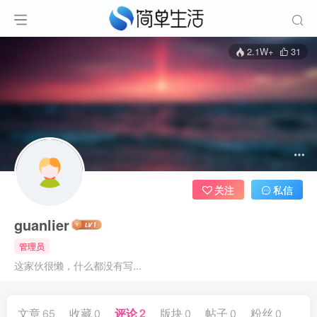
2.1W+
31
关注
私信
guanlier
管理员
这家伙很懒，什么都没有写...
文章
65
收藏
0
评论
2
版块
0
帖子
0
粉丝
0