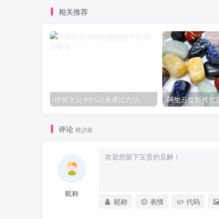
相关推荐
甲骨文云 99%注册通过方法
阿里云盘影视资
评论
抢沙发
昵称
昵称
表情
代码