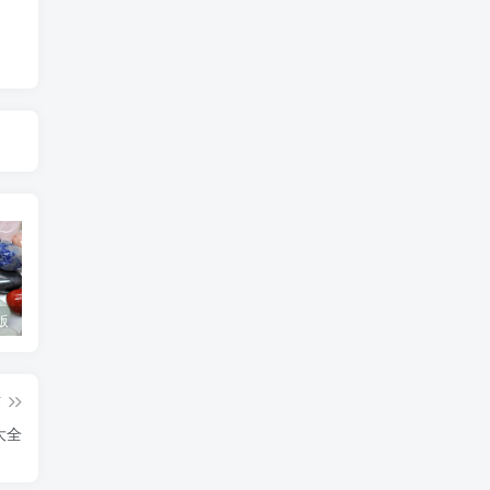
版
抖音TV版盒子版（清爽无广告）
Oracle Cloud永久免费20G对象存储服务
篇
大全