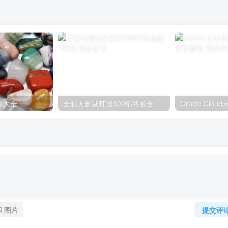
源大全
全彩无删减韩漫300部终极合集120G
图片
提交评