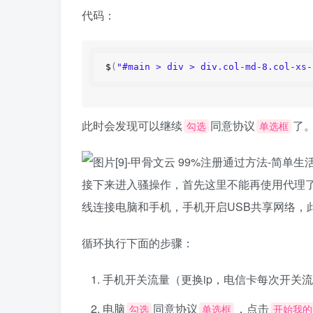
代码：
$
(
"#main > div > div.col-md-8.col-xs-
此时会发现可以继续
同意协议
了
勾选
单选框
接下来进入骚操作，首先这里不能再使用代理了
线连接电脑和手机，手机开启USB共享网络，此
循环执行下面的步骤：
手机开关流量（更换ip，电信卡每次开关流
电脑
同意协议
，点击
勾选
单选框
开始我的