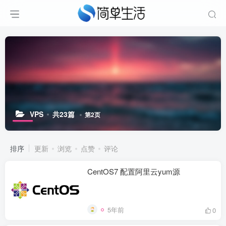
VPS
共23篇
第2页
排序
更新
浏览
点赞
评论
CentOS7 配置阿里云yum源
5年前
0