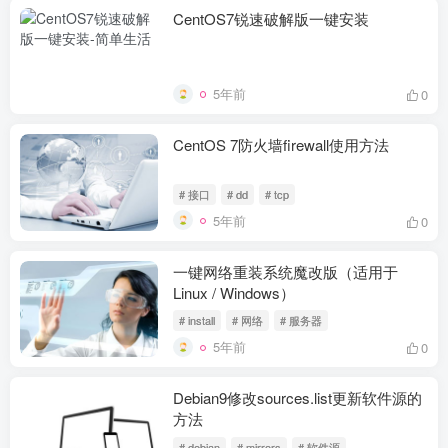
CentOS7锐速破解版一键安装
5年前
0
CentOS 7防火墙firewall使用方法
# 接口
# dd
# tcp
5年前
0
一键网络重装系统魔改版（适用于
Linux / Windows）
# install
# 网络
# 服务器
5年前
0
Debian9修改sources.list更新软件源的
方法
# debian
# mirrors
# 软件源