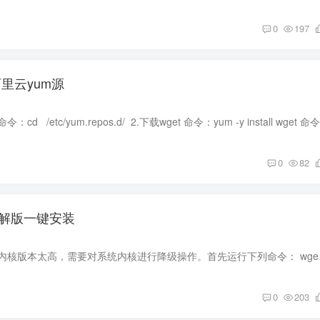
0
197
阿里云yum源
0
82
速破解版一键安装
CentOS7 x64系统的内核版本太高，
0
203