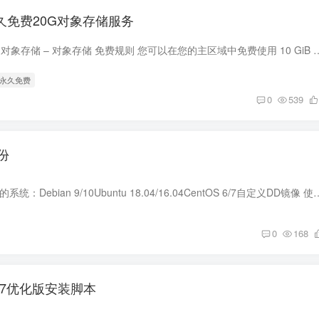
ud永久免费20G对象存储服务
开通地址 右侧菜单 – 对象存储 – 对象存储 免费规则 您可以在您的主区域中免费使用 10 GiB 对象
 永久免费
0
539
份
1、DD脚本 支持重装的系统：Debian 9/10Ubuntu 18.04/16.04CentOS 6/7自定义DD镜像 使用方法：wget --no-check-certi
0
168
7.7优化版安装脚本