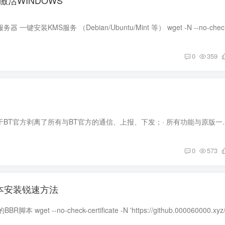
激活WINDOWS
Linux系统 自建
0
359
宝塔纯净版介绍 · 基于BT官方剥离了所有与BT官方的通信、上报、下
0
573
脚本安装锐速方法