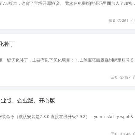
最近宝塔面板升级到了7.8版本，违背了宝塔开源协议。 竟然在免费版的源码里面加入了加密的授权验证模块。除此之外，7.8版本
0
361
化补丁
这个是自用的宝
0
197
.3 专业版、企业版、开心版
一、7.9.3版 Centos安装命令（默认安装是7.8.0 直接在线升级7.9.3）：yum install -y wge
0
346