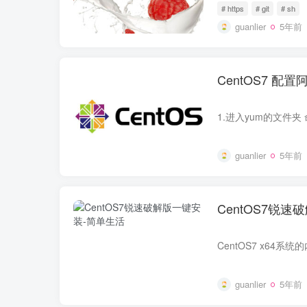
# https
# git
# sh
guanlier
5年前
CentOS7 配置
guanlier
5年前
CentOS7锐
guanlier
5年前