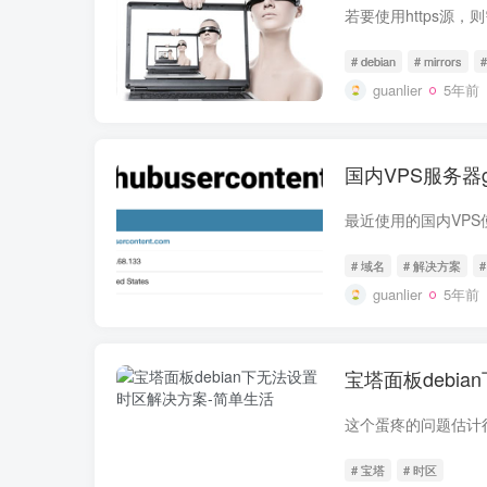
# debian
# mirrors
guanlier
5年前
国内VPS服务器g
# 域名
# 解决方案
#
guanlier
5年前
宝塔面板debi
# 宝塔
# 时区