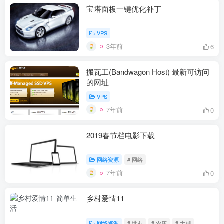
宝塔面板一键优化补丁
VPS
3年前
6
搬瓦工(Bandwagon Host) 最新可访问
的网址
VPS
7年前
0
2019春节档电影下载
网络资源
# 网络
7年前
0
乡村爱情11
网络资源
# 世友
# 农庄
# 大脚