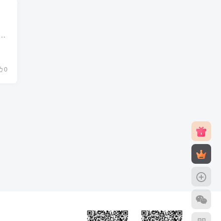
2012年纽约著名慈善家卡尔伊坎向西奈山医学院捐款2亿美元后改名为西奈山伊坎医学院（Icahn School of Medicine at Mount Sinai，ISMMS)西奈山医院是...
0