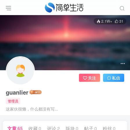
2.1W+
31
关注
私信
guanlier
管理员
这家伙很懒，什么都没有写...
文章
65
收藏
0
评论
2
版块
0
帖子
0
粉丝
0