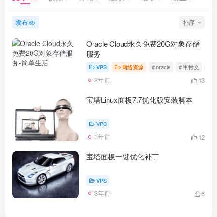
发布
排序
65
Oracle Cloud永久免费20G对象存储
服务
VPS
网络资源
# oracle
# 甲骨文
# 
2年前
13
宝塔Linux面板7.7优化版安装脚本
VPS
3年前
12
宝塔面板一键优化补丁
VPS
3年前
6