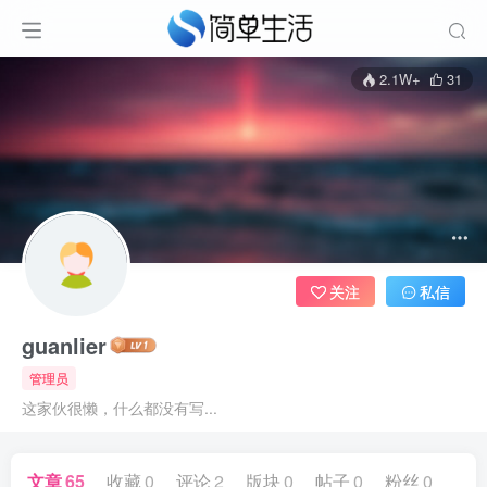
2.1W+
31
关注
私信
guanlier
管理员
这家伙很懒，什么都没有写...
文章
65
收藏
0
评论
2
版块
0
帖子
0
粉丝
0