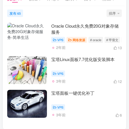
发布
排序
65
Oracle Cloud永久免费20G对象存储
服务
VPS
网络资源
# oracle
# 甲骨文
# 
2年前
13
宝塔Linux面板7.7优化版安装脚本
VPS
3年前
12
宝塔面板一键优化补丁
VPS
3年前
6