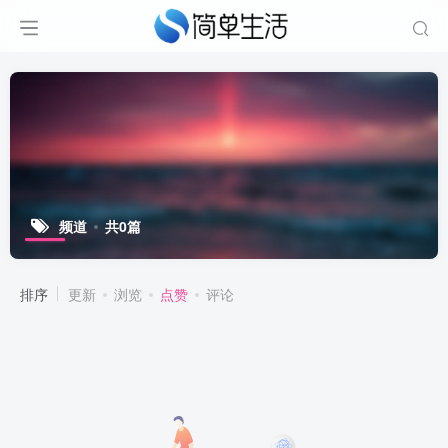
频道
共0篇
排序
更新
浏览
点赞
评论