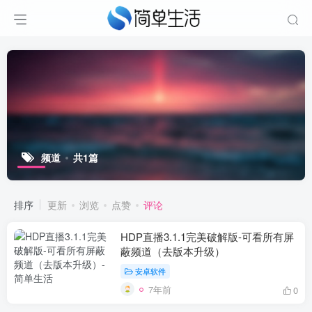
频道
共1篇
排序
更新
浏览
点赞
评论
HDP直播3.1.1完美破解版-可看所有屏
蔽频道（去版本升级）
安卓软件
7年前
0