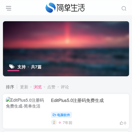
支持
共7篇
排序
更新
浏览
点赞
评论
EditPlus5.0注册码免费生成
电脑软件
7年前
0