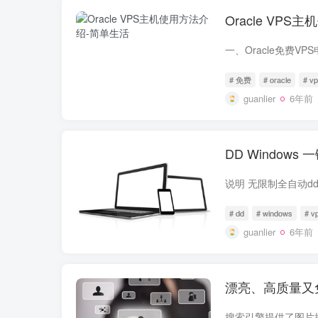
Oracle VP
# 免费
# oracle
# v
guanlier
6年前
DD Window
# dd
# windows
# v
guanlier
6年前
漂亮、高质量又