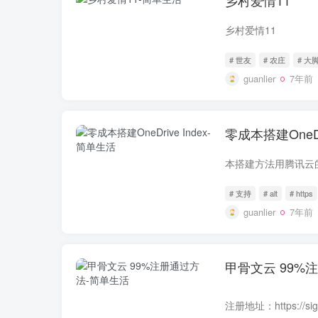
乡村爱情11
乡村爱情11
# 世友
# 农庄
# 大
guanlier
7年前
零成本搭建OneDri
# 支持
# alt
# https
guanlier
7年前
甲骨文云 99%