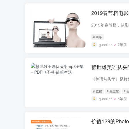
2019春节档电
# 网络
guanlier
7年前
赖世雄美语从头学
# 教程
# 赖世雄
# 
guanlier
5年前
价值129的Phot