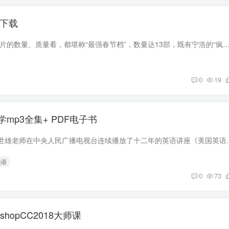
影下载
2019年春节档，从影片的数量、质量看，都堪称“最强春节档”，数量达13部，既有宁浩的“疯狂三部曲”终篇《疯狂的外星人》、韩寒导演的《飞驰人生》，又有周星驰的《新喜
0
19
mp3全集+ PDF电子书
《美语从头学》是赖世雄老师在中央人民广播电视台连续播放了十二年的
美语
0
73
oshopCC2018大师课