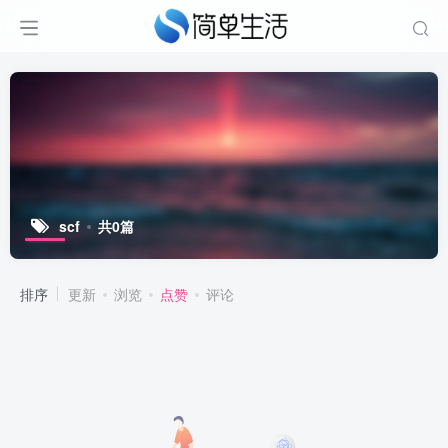
scf
共0篇
排序
更新
浏览
点赞
评论