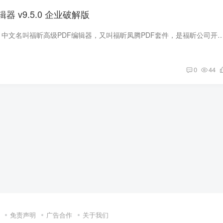
器 v9.5.0 企业破解版
Foxit PhantomPDF，中文名叫福昕高级PDF编辑器，又叫福昕凤腾PDF套件，是福昕公司开发的一款可以与 Adobe Acrobat Pro 相媲美的专业的PDF编辑软件，
0
44
免责声明
广告合作
关于我们