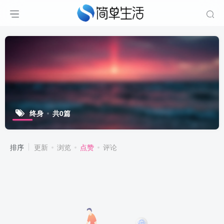
终身
共0篇
排序
更新
浏览
点赞
评论