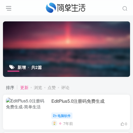
新增
共2篇
排序
更新
浏览
点赞
评论
EditPlus5.0注册码免费生成
电脑软件
7年前
0