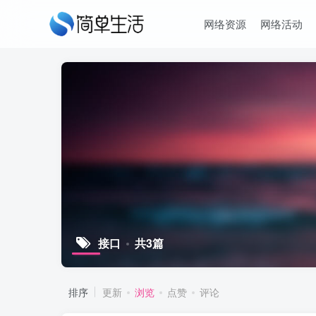
网络资源
网络活动
接口
共3篇
排序
更新
浏览
点赞
评论