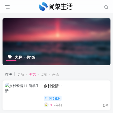
大脚
共1篇
排序
更新
浏览
点赞
评论
乡村爱情11
网络资源
7年前
0