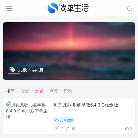
儿歌
共1篇
排序
更新
浏览
点赞
评论
贝瓦儿歌儿童早教6.4.0 Crack版
安卓软件
7年前
0