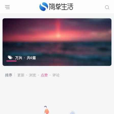
万兴
共0篇
排序
更新
浏览
点赞
评论