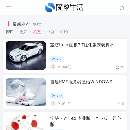
最新发布
第2页
排序
更新
浏览
点赞
评论
宝塔Linux面板7.7优化版安装脚本
VPS
3年前
12
自建KMS服务器激活WINDOWS
VPS
5年前
0
宝塔 7.7/7.9.3 专业版、企业版、开心
版