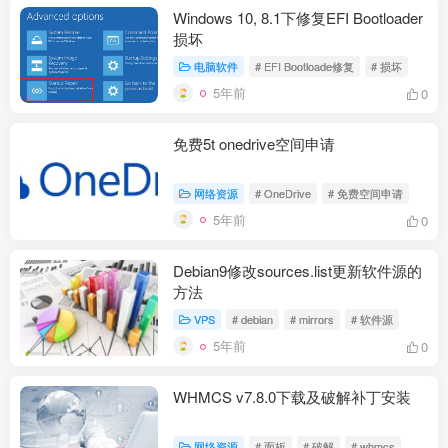
Windows 10, 8.1下修复EFI Bootloader
损坏
电脑软件
# EFI Bootloade修复
# 损坏
5年前
0
免费5t onedrive空间申请
网络资源
# OneDrive
# 免费空间申请
5年前
0
Debian9修改sources.list更新软件源的
方法
VPS
# debian
# mirrors
# 软件源
5年前
0
WHMCS v7.8.0下载及破解补丁安装
网络资源
# 面板
# 破解
# whmcs