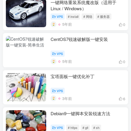
一键网络重装系统魔改版（适用于
Linux / Windows）
VPS
# install
# 网络
# 服务器
5年前
0
CentOS7锐速破解版一键安装
VPS
5年前
0
宝塔面板一键优化补丁
VPS
3年前
6
Debian9一键脚本安装锐速方法
VPS
# https
# git
# sh