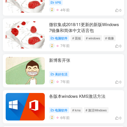
VPS
4年前
0
微软集成2018/11更新的新版Windows
7镜像和简体中文语言包
电脑软件
# 面板
# windows
# 镜像
7年前
0
新博客开张
美好生活
7年前
0
各版本windows KMS激活方法
电脑软件
# kms
# 激活Windows
6年前
0