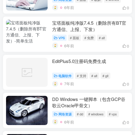
6年前
0
宝塔面板纯净版7.4.5（删除所有BT官
方通信、上报、下发）
VPS
# 面板
# 免费
# alt
6年前
0
EditPlus5.0注册码免费生成
电脑软件
# 支持
# alt
# git
7年前
0
DD Windows 一键脚本（包含GCP谷
歌云Oracle甲骨文）
网络资源
# dd
# windows
# vps
6年前
0