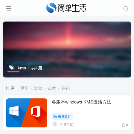
kms
共1篇
排序
更新
浏览
点赞
评论
各版本windows KMS激活方法
电脑软件
6年前
0