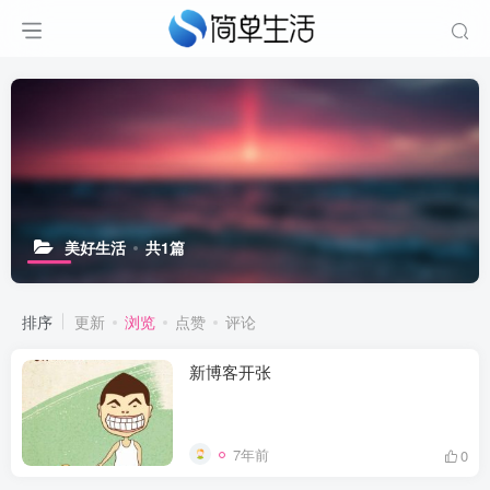
美好生活
共1篇
排序
更新
浏览
点赞
评论
新博客开张
7年前
0