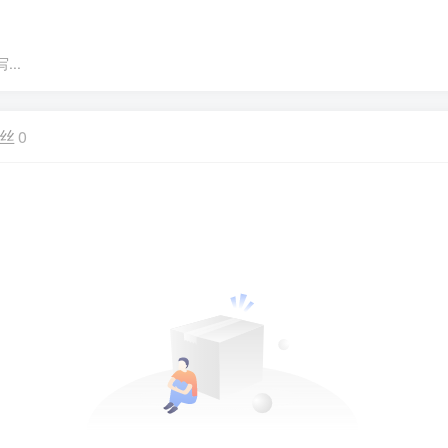
..
丝
0