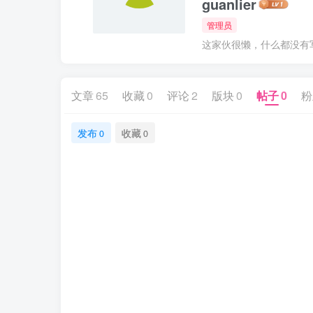
guanlier
管理员
这家伙很懒，什么都没有写.
文章
65
收藏
0
评论
2
版块
0
帖子
0
粉
发布
收藏
0
0