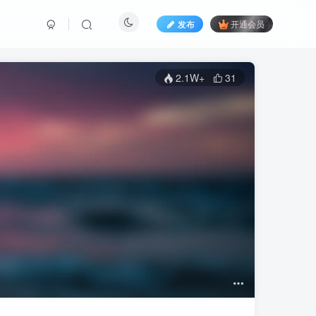
发布
开通会员
2.1W+
31