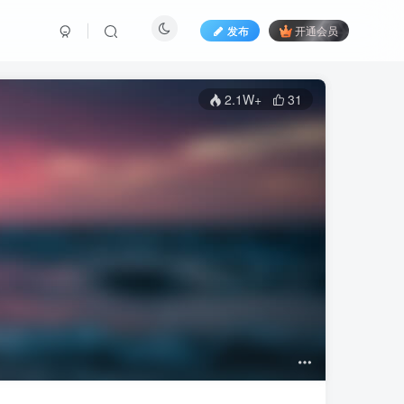
发布
开通会员
2.1W+
31