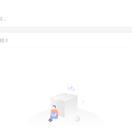
..
丝
0