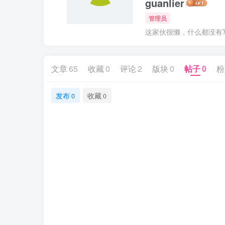
guanlier
管理员
这家伙很懒，什么都没有写.
文章
65
收藏
0
评论
2
版块
0
帖子
0
粉
发布
收藏
0
0