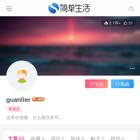
2.1W+
31
关注
私信
guanlier
管理员
这家伙很懒，什么都没有写...
文章
65
收藏
0
评论
2
版块
0
帖子
0
粉丝
0