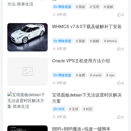
网络资源
# 面板
# 宝塔
# 破解
6年前
0
WHMCS v7.8.0下载及破解补丁安装
网络资源
# 面板
# 破解
# whmcs
6年前
0
Oracle VPS主机使用方法介绍
网络资源
# 免费
# oracle
# vps
6年前
0
宝塔面板debian下无法设置时区解决
方案
VPS
# 宝塔
# 时区
6年前
0
BBR+BBR魔改+锐速一键脚本