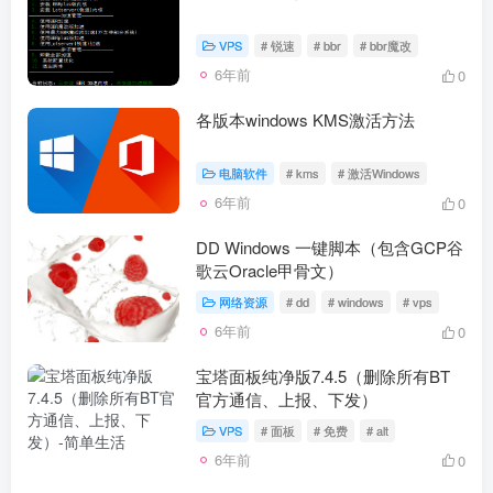
VPS
# 锐速
# bbr
# bbr魔改
6年前
0
各版本windows KMS激活方法
电脑软件
# kms
# 激活Windows
6年前
0
DD Windows 一键脚本（包含GCP谷
歌云Oracle甲骨文）
网络资源
# dd
# windows
# vps
6年前
0
宝塔面板纯净版7.4.5（删除所有BT
官方通信、上报、下发）
VPS
# 面板
# 免费
# alt
6年前
0