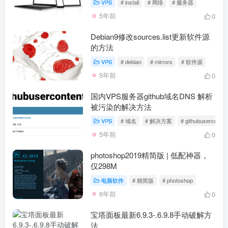
VPS
# install
# 网络
# 服务器
5年前
0
Debian9修改sources.list更新软件源
的方法
VPS
# debian
# mirrors
# 软件源
5年前
0
国内VPS服务器github域名DNS 解析
被污染的解决方法
VPS
# 域名
# 解决方案
# githubuserconten
5年前
0
photoshop2019精简版 | 低配神器，
仅298M
电脑软件
# 精简版
# photoshop
6年前
0
宝塔面板最新6.9.3-.6.9.8手动破解方
法