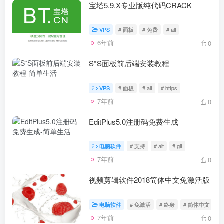
宝塔5.9.X专业版纯代码CRACK
VPS
# 面板
# 免费
# alt
6年前
0
S*S面板前后端安装教程
VPS
# 面板
# alt
# https
7年前
0
EditPlus5.0注册码免费生成
电脑软件
# 支持
# alt
# git
7年前
0
视频剪辑软件2018简体中文免激活版
电脑软件
# 免激活
# 终身
# 简体中文
7年前
0