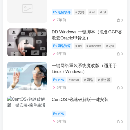
电脑软件
# 支持
# alt
# git
7年前
0
DD Windows 一键脚本（包含GCP谷
歌云Oracle甲骨文）
网络资源
# dd
# windows
# vps
6年前
0
一键网络重装系统魔改版（适用于
Linux / Windows）
VPS
# install
# 网络
# 服务器
5年前
0
CentOS7锐速破解版一键安装
VPS
5年前
0