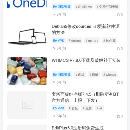
网络资源
# OneDrive
# 免费空间申请
5年前
0
Debian9修改sources.list更新软件源
的方法
VPS
# debian
# mirrors
# 软件源
5年前
0
WHMCS v7.8.0下载及破解补丁安装
网络资源
# 面板
# 破解
# whmcs
6年前
0
宝塔面板纯净版7.4.5（删除所有BT
官方通信、上报、下发）
VPS
# 面板
# 免费
# alt
6年前
0
EditPlus5.0注册码免费生成