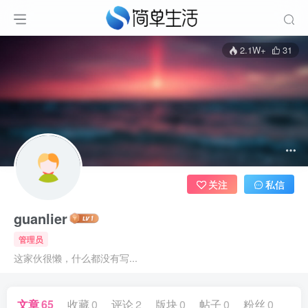
2.1W+
31
关注
私信
guanlier
管理员
这家伙很懒，什么都没有写...
文章
65
收藏
0
评论
2
版块
0
帖子
0
粉丝
0