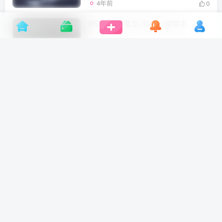
4年前
0
BBR+BBR魔改+锐速一键脚本
VPS
# 锐速
# bbr
# bbr魔改
6年前
0
CentOS 7防火墙firewall使用方法
VPS
# 接口
# dd
# tcp
5年前
0
S*S面板前后端安装教程
VPS
# 面板
# alt
# https
7年前
0
密码保护：美剧资源超级大全汇总
网络资源
# 美剧