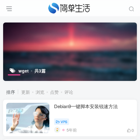
wget
共3篇
排序
更新
浏览
点赞
评论
Debian9一键脚本安装锐速方法
VPS
5年前
0