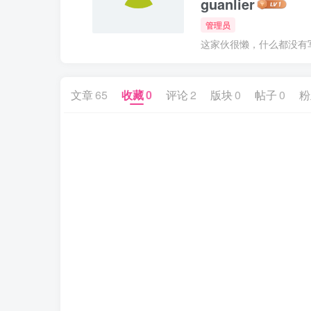
guanlier
管理员
这家伙很懒，什么都没有写.
文章
65
收藏
0
评论
2
版块
0
帖子
0
粉