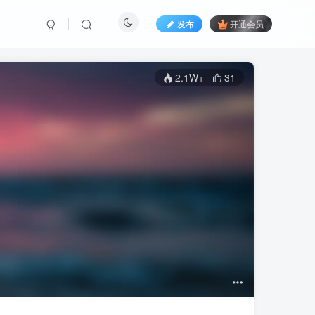
发布
开通会员
2.1W+
31