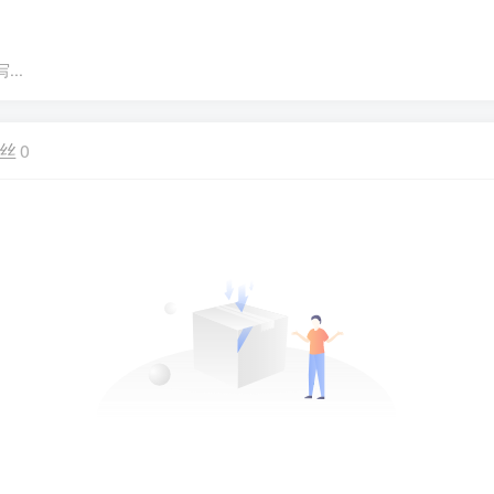
..
丝
0