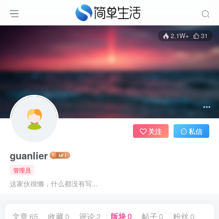
2.1W+
31
关注
私信
guanlier
管理员
这家伙很懒，什么都没有写...
文章
65
收藏
0
评论
2
版块
0
帖子
0
粉丝
0